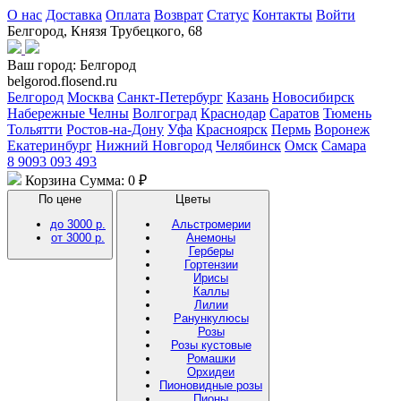
О нас
Доставка
Оплата
Возврат
Статус
Контакты
Войти
Белгород, Князя Трубецкого, 68
Ваш город:
Белгород
belgorod.flosend.ru
Белгород
Москва
Санкт-Петербург
Казань
Новосибирск
Набережные Челны
Волгоград
Краснодар
Саратов
Тюмень
Тольятти
Ростов-на-Дону
Уфа
Красноярск
Пермь
Воронеж
Екатеринбург
Нижний Новгород
Челябинск
Омск
Самара
8 9093 093 493
Корзина
Сумма: 0 ₽
По цене
Цветы
до 3000 р.
Альстромерии
от 3000 р.
Анемоны
Герберы
Гортензии
Ирисы
Каллы
Лилии
Ранункулюсы
Розы
Розы кустовые
Ромашки
Орхидеи
Пионовидные розы
Пионы