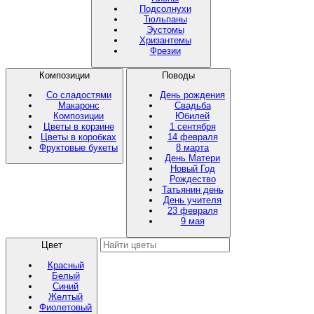
Подсолнухи
Тюльпаны
Эустомы
Хризантемы
Фрезии
Композиции
Поводы
Со сладостями
День рождения
Макаронс
Свадьба
Композиции
Юбилей
Цветы в корзине
1 сентября
Цветы в коробках
14 февраля
Фруктовые букеты
8 марта
День Матери
Новый Год
Рождество
Татьянин день
День учителя
23 февраля
9 мая
Цвет
Красный
Белый
Синий
Желтый
Фиолетовый