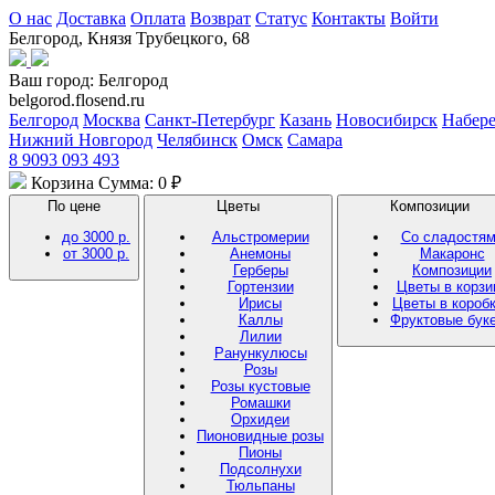
О нас
Доставка
Оплата
Возврат
Статус
Контакты
Войти
Белгород, Князя Трубецкого, 68
Ваш город:
Белгород
belgorod.flosend.ru
Белгород
Москва
Санкт-Петербург
Казань
Новосибирск
Набер
Нижний Новгород
Челябинск
Омск
Самара
8 9093 093 493
Корзина
Сумма: 0 ₽
По цене
Цветы
Композиции
до 3000 р.
Альстромерии
Со сладостя
от 3000 р.
Анемоны
Макаронс
Герберы
Композиции
Гортензии
Цветы в корзи
Ирисы
Цветы в короб
Каллы
Фруктовые бук
Лилии
Ранункулюсы
Розы
Розы кустовые
Ромашки
Орхидеи
Пионовидные розы
Пионы
Подсолнухи
Тюльпаны