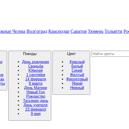
ежные Челны
Волгоград
Краснодар
Саратов
Тюмень
Тольятти
Ро
Поводы
Цвет
ми
День рождения
Красный
Свадьба
Белый
Юбилей
Синий
не
1 сентября
Желтый
ках
14 февраля
Фиолетовый
еты
8 марта
Яркий
День Матери
Нежный
Новый Год
Рождество
Татьянин день
День учителя
23 февраля
9 мая