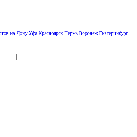
стов-на-Дону
Уфа
Красноярск
Пермь
Воронеж
Екатеринбург