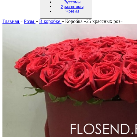
Эустомы
Хризантемы
Фрезии
Главная
»
Розы
»
В коробке
»
Коробка «25 крассных роз»