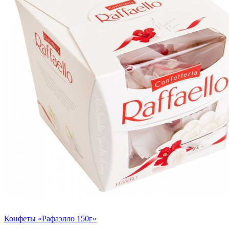
Конфеты «Рафаэлло 150г»