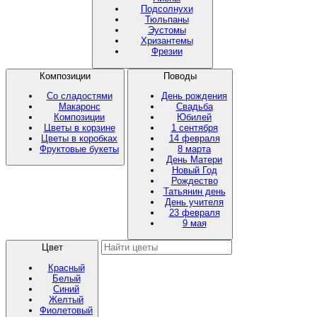
Подсолнухи
Тюльпаны
Эустомы
Хризантемы
Фрезии
Композиции
Поводы
Со сладостями
День рождения
Макаронс
Свадьба
Композиции
Юбилей
Цветы в корзине
1 сентября
Цветы в коробках
14 февраля
Фруктовые букеты
8 марта
День Матери
Новый Год
Рождество
Татьянин день
День учителя
23 февраля
9 мая
Цвет
Красный
Белый
Синий
Желтый
Фиолетовый