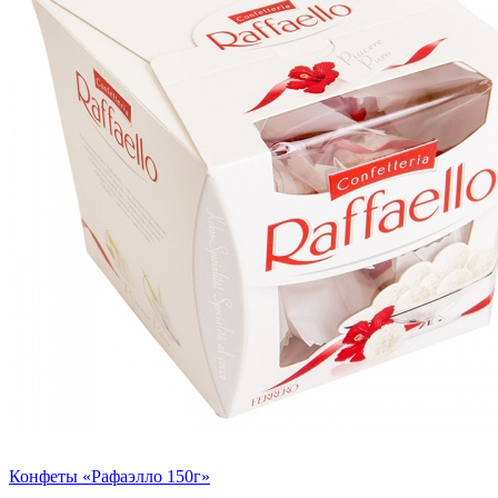
Конфеты «Рафаэлло 150г»