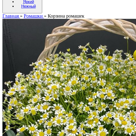
Яркий
Нежный
Главная
»
Ромашки
»
Корзина ромашек