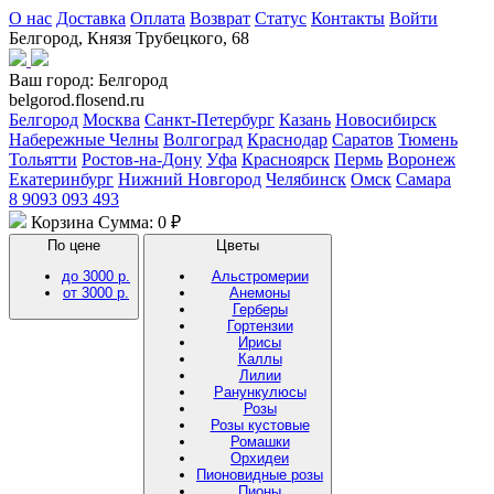
О нас
Доставка
Оплата
Возврат
Статус
Контакты
Войти
Белгород, Князя Трубецкого, 68
Ваш город:
Белгород
belgorod.flosend.ru
Белгород
Москва
Санкт-Петербург
Казань
Новосибирск
Набережные Челны
Волгоград
Краснодар
Саратов
Тюмень
Тольятти
Ростов-на-Дону
Уфа
Красноярск
Пермь
Воронеж
Екатеринбург
Нижний Новгород
Челябинск
Омск
Самара
8 9093 093 493
Корзина
Сумма: 0 ₽
По цене
Цветы
до 3000 р.
Альстромерии
от 3000 р.
Анемоны
Герберы
Гортензии
Ирисы
Каллы
Лилии
Ранункулюсы
Розы
Розы кустовые
Ромашки
Орхидеи
Пионовидные розы
Пионы