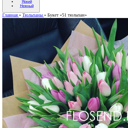
Яркий
Нежный
Главная
»
Тюльпаны
»
Букет «51 тюльпан»