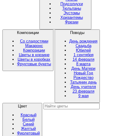
Подсолнухи
Тюльпаны
Эустомы
Хризантемы
Фрезии
Композиции
Поводы
Со сладостями
День рождения
Макаронс
Свадьба
Композиции
Юбилей
Цветы в корзине
1 сентября
Цветы в коробках
14 февраля
Фруктовые букеты
8 марта
День Матери
Новый Год
Рождество
Татьянин день
День учителя
23 февраля
9 мая
Цвет
Красный
Белый
Синий
Желтый
Фиолетовый