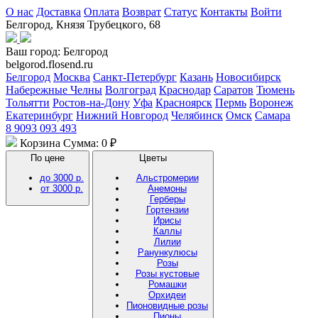
О нас
Доставка
Оплата
Возврат
Статус
Контакты
Войти
Белгород, Князя Трубецкого, 68
Ваш город:
Белгород
belgorod.flosend.ru
Белгород
Москва
Санкт-Петербург
Казань
Новосибирск
Набережные Челны
Волгоград
Краснодар
Саратов
Тюмень
Тольятти
Ростов-на-Дону
Уфа
Красноярск
Пермь
Воронеж
Екатеринбург
Нижний Новгород
Челябинск
Омск
Самара
8 9093 093 493
Корзина
Сумма: 0 ₽
По цене
Цветы
до 3000 р.
Альстромерии
от 3000 р.
Анемоны
Герберы
Гортензии
Ирисы
Каллы
Лилии
Ранункулюсы
Розы
Розы кустовые
Ромашки
Орхидеи
Пионовидные розы
Пионы