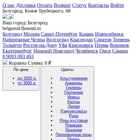
О нас
Доставка
Оплата
Возврат
Статус
Контакты
Войти
Белгород, Князя Трубецкого, 68
Ваш город:
Белгород
belgorod.flosend.ru
Белгород
Москва
Санкт-Петербург
Казань
Новосибирск
Набережные Челны
Волгоград
Краснодар
Саратов
Тюмень
Тольятти
Ростов-на-Дону
Уфа
Красноярск
Пермь
Воронеж
Екатеринбург
Нижний Новгород
Челябинск
Омск
Самара
8 9093 093 493
Корзина
Сумма: 0 ₽
По цене
Цветы
до 3000 р.
Альстромерии
от 3000 р.
Анемоны
Герберы
Гортензии
Ирисы
Каллы
Лилии
Ранункулюсы
Розы
Розы кустовые
Ромашки
Орхидеи
Пионовидные розы
Пионы