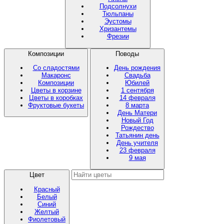
Подсолнухи
Тюльпаны
Эустомы
Хризантемы
Фрезии
Композиции
Поводы
Со сладостями
День рождения
Макаронс
Свадьба
Композиции
Юбилей
Цветы в корзине
1 сентября
Цветы в коробках
14 февраля
Фруктовые букеты
8 марта
День Матери
Новый Год
Рождество
Татьянин день
День учителя
23 февраля
9 мая
Цвет
Красный
Белый
Синий
Желтый
Фиолетовый