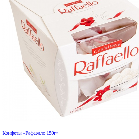
Конфеты «Рафаэлло 150г»