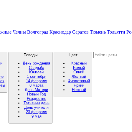
ежные Челны
Волгоград
Краснодар
Саратов
Тюмень
Тольятти
Ро
Поводы
Цвет
ми
День рождения
Красный
Свадьба
Белый
Юбилей
Синий
не
1 сентября
Желтый
ках
14 февраля
Фиолетовый
еты
8 марта
Яркий
День Матери
Нежный
Новый Год
Рождество
Татьянин день
День учителя
23 февраля
9 мая