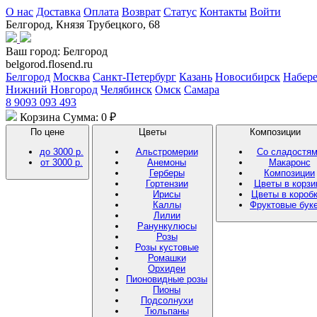
О нас
Доставка
Оплата
Возврат
Статус
Контакты
Войти
Белгород, Князя Трубецкого, 68
Ваш город:
Белгород
belgorod.flosend.ru
Белгород
Москва
Санкт-Петербург
Казань
Новосибирск
Набер
Нижний Новгород
Челябинск
Омск
Самара
8 9093 093 493
Корзина
Сумма: 0 ₽
По цене
Цветы
Композиции
до 3000 р.
Альстромерии
Со сладостя
от 3000 р.
Анемоны
Макаронс
Герберы
Композиции
Гортензии
Цветы в корзи
Ирисы
Цветы в короб
Каллы
Фруктовые бук
Лилии
Ранункулюсы
Розы
Розы кустовые
Ромашки
Орхидеи
Пионовидные розы
Пионы
Подсолнухи
Тюльпаны