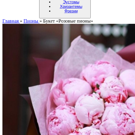
Эустомы
Хризантемы
Фрезии
Главная
»
Пионы
»
Букет «Розовые пионы»