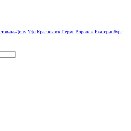
стов-на-Дону
Уфа
Красноярск
Пермь
Воронеж
Екатеринбург