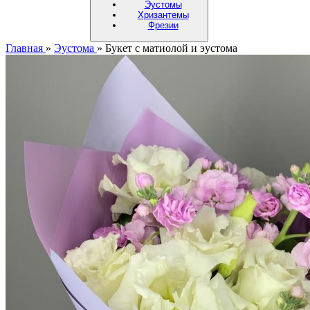
Эустомы
Хризантемы
Фрезии
Главная
»
Эустома
»
Букет с матиолой и эустома