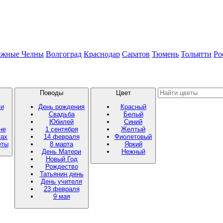
ежные Челны
Волгоград
Краснодар
Саратов
Тюмень
Тольятти
Ро
Поводы
Цвет
ми
День рождения
Красный
Свадьба
Белый
Юбилей
Синий
не
1 сентября
Желтый
ках
14 февраля
Фиолетовый
еты
8 марта
Яркий
День Матери
Нежный
Новый Год
Рождество
Татьянин день
День учителя
23 февраля
9 мая