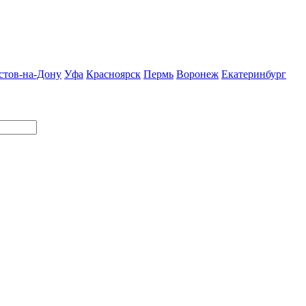
стов-на-Дону
Уфа
Красноярск
Пермь
Воронеж
Екатеринбург