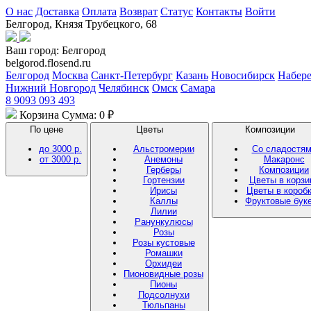
О нас
Доставка
Оплата
Возврат
Статус
Контакты
Войти
Белгород, Князя Трубецкого, 68
Ваш город:
Белгород
belgorod.flosend.ru
Белгород
Москва
Санкт-Петербург
Казань
Новосибирск
Набер
Нижний Новгород
Челябинск
Омск
Самара
8 9093 093 493
Корзина
Сумма: 0 ₽
По цене
Цветы
Композиции
до 3000 р.
Альстромерии
Со сладостя
от 3000 р.
Анемоны
Макаронс
Герберы
Композиции
Гортензии
Цветы в корзи
Ирисы
Цветы в короб
Каллы
Фруктовые бук
Лилии
Ранункулюсы
Розы
Розы кустовые
Ромашки
Орхидеи
Пионовидные розы
Пионы
Подсолнухи
Тюльпаны