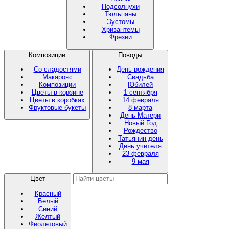
Подсолнухи
Тюльпаны
Эустомы
Хризантемы
Фрезии
Композиции
Поводы
Со сладостями
День рождения
Макаронс
Свадьба
Композиции
Юбилей
Цветы в корзине
1 сентября
Цветы в коробках
14 февраля
Фруктовые букеты
8 марта
День Матери
Новый Год
Рождество
Татьянин день
День учителя
23 февраля
9 мая
Цвет
Красный
Белый
Синий
Желтый
Фиолетовый