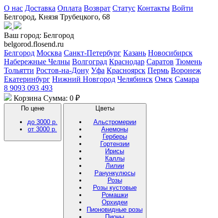
О нас
Доставка
Оплата
Возврат
Статус
Контакты
Войти
Белгород, Князя Трубецкого, 68
Ваш город:
Белгород
belgorod.flosend.ru
Белгород
Москва
Санкт-Петербург
Казань
Новосибирск
Набережные Челны
Волгоград
Краснодар
Саратов
Тюмень
Тольятти
Ростов-на-Дону
Уфа
Красноярск
Пермь
Воронеж
Екатеринбург
Нижний Новгород
Челябинск
Омск
Самара
8 9093 093 493
Корзина
Сумма: 0 ₽
По цене
Цветы
до 3000 р.
Альстромерии
от 3000 р.
Анемоны
Герберы
Гортензии
Ирисы
Каллы
Лилии
Ранункулюсы
Розы
Розы кустовые
Ромашки
Орхидеи
Пионовидные розы
Пионы