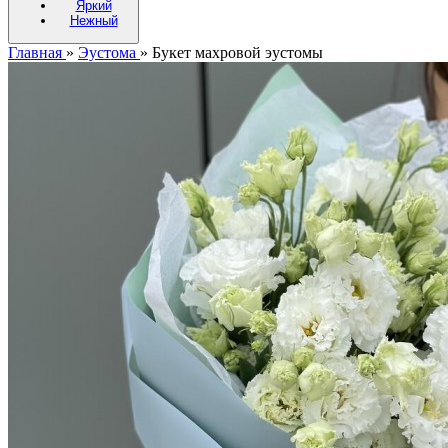
Яркий
Нежный
Главная
»
Эустома
»
Букет махровой эустомы