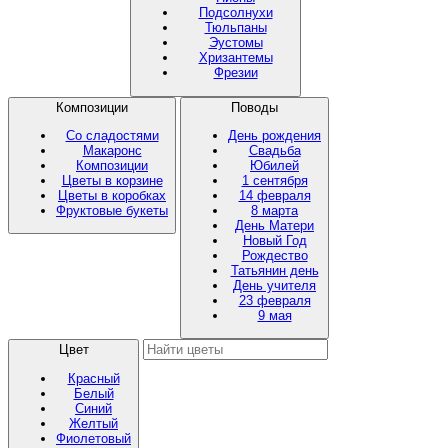
Подсолнухи
Тюльпаны
Эустомы
Хризантемы
Фрезии
Композиции
Поводы
Со сладостями
День рождения
Макаронс
Свадьба
Композиции
Юбилей
Цветы в корзине
1 сентября
Цветы в коробках
14 февраля
Фруктовые букеты
8 марта
День Матери
Новый Год
Рождество
Татьянин день
День учителя
23 февраля
9 мая
Цвет
Красный
Белый
Синий
Желтый
Фиолетовый