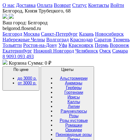
О нас
Доставка
Оплата
Возврат
Статус
Контакты
Войти
Белгород, Князя Трубецкого, 68
Ваш город:
Белгород
belgorod.flosend.ru
Белгород
Москва
Санкт-Петербург
Казань
Новосибирск
Набережные Челны
Волгоград
Краснодар
Саратов
Тюмень
Тольятти
Ростов-на-Дону
Уфа
Красноярск
Пермь
Воронеж
Екатеринбург
Нижний Новгород
Челябинск
Омск
Самара
8 9093 093 493
Корзина
Сумма: 0 ₽
По цене
Цветы
до 3000 р.
Альстромерии
от 3000 р.
Анемоны
Герберы
Гортензии
Ирисы
Каллы
Лилии
Ранункулюсы
Розы
Розы кустовые
Ромашки
Орхидеи
Пионовидные розы
Пионы