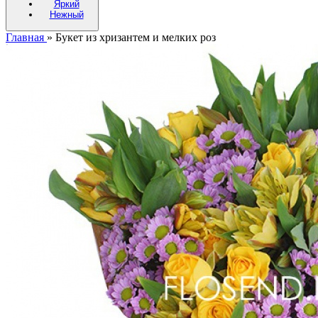
Яркий
Нежный
Главная
»
Букет из хризантем и мелких роз