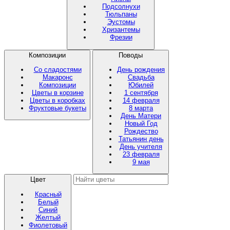
Подсолнухи
Тюльпаны
Эустомы
Хризантемы
Фрезии
Композиции
Поводы
Со сладостями
День рождения
Макаронс
Свадьба
Композиции
Юбилей
Цветы в корзине
1 сентября
Цветы в коробках
14 февраля
Фруктовые букеты
8 марта
День Матери
Новый Год
Рождество
Татьянин день
День учителя
23 февраля
9 мая
Цвет
Красный
Белый
Синий
Желтый
Фиолетовый