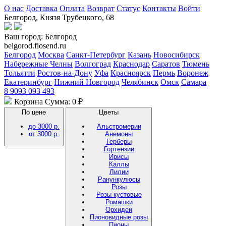
О нас
Доставка
Оплата
Возврат
Статус
Контакты
Войти
Белгород, Князя Трубецкого, 68
Ваш город:
Белгород
belgorod.flosend.ru
Белгород
Москва
Санкт-Петербург
Казань
Новосибирск
Набережные Челны
Волгоград
Краснодар
Саратов
Тюмень
Тольятти
Ростов-на-Дону
Уфа
Красноярск
Пермь
Воронеж
Екатеринбург
Нижний Новгород
Челябинск
Омск
Самара
8 9093 093 493
Корзина
Сумма: 0 ₽
По цене
Цветы
до 3000 р.
Альстромерии
от 3000 р.
Анемоны
Герберы
Гортензии
Ирисы
Каллы
Лилии
Ранункулюсы
Розы
Розы кустовые
Ромашки
Орхидеи
Пионовидные розы
Пионы