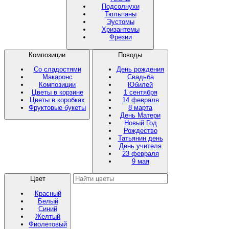
Подсолнухи
Тюльпаны
Эустомы
Хризантемы
Фрезии
Композиции
Поводы
Со сладостями
День рождения
Макаронс
Свадьба
Композиции
Юбилей
Цветы в корзине
1 сентября
Цветы в коробках
14 февраля
Фруктовые букеты
8 марта
День Матери
Новый Год
Рождество
Татьянин день
День учителя
23 февраля
9 мая
Цвет
Красный
Белый
Синий
Желтый
Фиолетовый