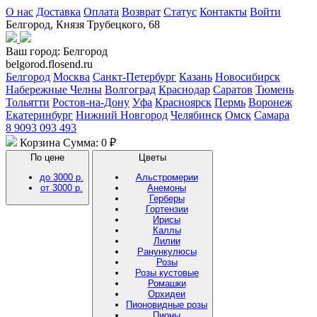
О нас
Доставка
Оплата
Возврат
Статус
Контакты
Войти
Белгород, Князя Трубецкого, 68
Ваш город:
Белгород
belgorod.flosend.ru
Белгород
Москва
Санкт-Петербург
Казань
Новосибирск
Набережные Челны
Волгоград
Краснодар
Саратов
Тюмень
Тольятти
Ростов-на-Дону
Уфа
Красноярск
Пермь
Воронеж
Екатеринбург
Нижний Новгород
Челябинск
Омск
Самара
8 9093 093 493
Корзина
Сумма: 0 ₽
По цене
Цветы
до 3000 р.
Альстромерии
от 3000 р.
Анемоны
Герберы
Гортензии
Ирисы
Каллы
Лилии
Ранункулюсы
Розы
Розы кустовые
Ромашки
Орхидеи
Пионовидные розы
Пионы