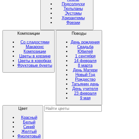
Подсолнухи
Тюльпаны
Эустомы
Хризантемы
Фрезии
Композиции
Поводы
Со сладостями
День рождения
Макаронс
Свадьба
Композиции
Юбилей
Цветы в корзине
1 сентября
Цветы в коробках
14 февраля
Фруктовые букеты
8 марта
День Матери
Новый Год
Рождество
Татьянин день
День учителя
23 февраля
9 мая
Цвет
Красный
Белый
Синий
Желтый
Фиолетовый