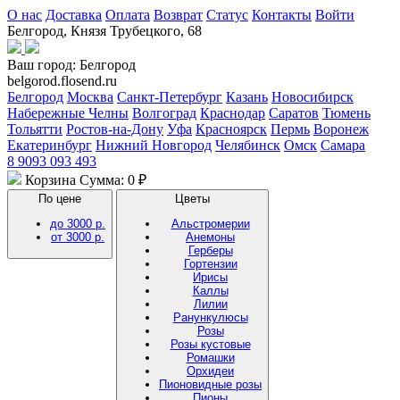
О нас
Доставка
Оплата
Возврат
Статус
Контакты
Войти
Белгород, Князя Трубецкого, 68
Ваш город:
Белгород
belgorod.flosend.ru
Белгород
Москва
Санкт-Петербург
Казань
Новосибирск
Набережные Челны
Волгоград
Краснодар
Саратов
Тюмень
Тольятти
Ростов-на-Дону
Уфа
Красноярск
Пермь
Воронеж
Екатеринбург
Нижний Новгород
Челябинск
Омск
Самара
8 9093 093 493
Корзина
Сумма: 0 ₽
По цене
Цветы
до 3000 р.
Альстромерии
от 3000 р.
Анемоны
Герберы
Гортензии
Ирисы
Каллы
Лилии
Ранункулюсы
Розы
Розы кустовые
Ромашки
Орхидеи
Пионовидные розы
Пионы