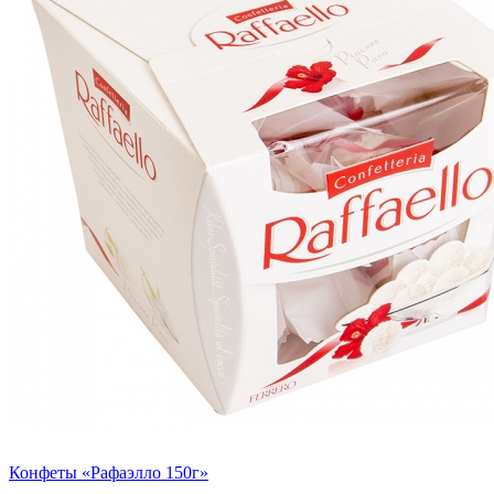
Конфеты «Рафаэлло 150г»