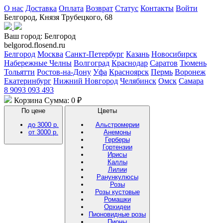
О нас
Доставка
Оплата
Возврат
Статус
Контакты
Войти
Белгород, Князя Трубецкого, 68
Ваш город:
Белгород
belgorod.flosend.ru
Белгород
Москва
Санкт-Петербург
Казань
Новосибирск
Набережные Челны
Волгоград
Краснодар
Саратов
Тюмень
Тольятти
Ростов-на-Дону
Уфа
Красноярск
Пермь
Воронеж
Екатеринбург
Нижний Новгород
Челябинск
Омск
Самара
8 9093 093 493
Корзина
Сумма: 0 ₽
По цене
Цветы
до 3000 р.
Альстромерии
от 3000 р.
Анемоны
Герберы
Гортензии
Ирисы
Каллы
Лилии
Ранункулюсы
Розы
Розы кустовые
Ромашки
Орхидеи
Пионовидные розы
Пионы