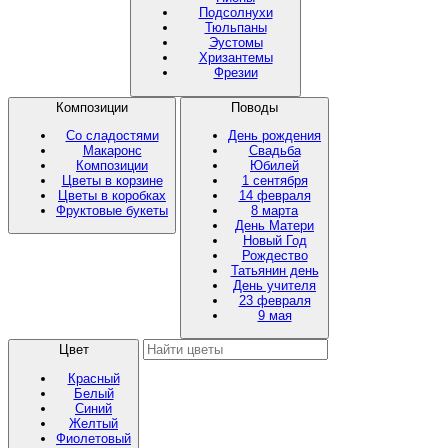
Подсолнухи
Тюльпаны
Эустомы
Хризантемы
Фрезии
Композиции
Поводы
Со сладостями
День рождения
Макаронс
Свадьба
Композиции
Юбилей
Цветы в корзине
1 сентября
Цветы в коробках
14 февраля
Фруктовые букеты
8 марта
День Матери
Новый Год
Рождество
Татьянин день
День учителя
23 февраля
9 мая
Цвет
Красный
Белый
Синий
Желтый
Фиолетовый