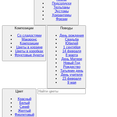
Подсолнухи
Тюльпаны
Эустомы
Хризантемы
Фрезии
Композиции
Поводы
Со сладостями
День рождения
Макаронс
Свадьба
Композиции
Юбилей
Цветы в корзине
1 сентября
Цветы в коробках
14 февраля
Фруктовые букеты
8 марта
День Матери
Новый Год
Рождество
Татьянин день
День учителя
23 февраля
9 мая
Цвет
Красный
Белый
Синий
Желтый
Фиолетовый