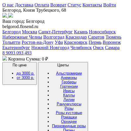
О нас
Доставка
Оплата
Возврат
Статус
Контакты
Войти
Белгород, Князя Трубецкого, 68
Ваш город:
Белгород
belgorod.flosend.ru
Белгород
Москва
Санкт-Петербург
Казань
Новосибирск
Набережные Челны
Волгоград
Краснодар
Саратов
Тюмень
Тольятти
Ростов-на-Дону
Уфа
Красноярск
Пермь
Воронеж
Екатеринбург
Нижний Новгород
Челябинск
Омск
Самара
8 9093 093 493
Корзина
Сумма: 0 ₽
По цене
Цветы
до 3000 р.
Альстромерии
от 3000 р.
Анемоны
Герберы
Гортензии
Ирисы
Каллы
Лилии
Ранункулюсы
Розы
Розы кустовые
Ромашки
Орхидеи
Пионовидные розы
Пионы