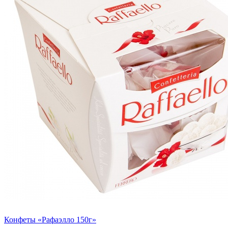
Конфеты «Рафаэлло 150г»